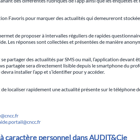
nant des différentes rubriques de l’app ainsi que les enquêtes et r
fonction Favoris pour marquer des actualités qui demeureront stoc
met de proposer à intervalles réguliers de rapides questionnaire
pide. Les réponses sont collectées et présentées de manière anony
 se partager des actualités par SMS ou mail, l’application devant êtr
 news partagée sera directement lisible depuis le smartphone du profe
e devra installer l’app et s’identifier pour y accéder.
 localiser rapidement une actualité présente sur le téléphone de l
e@cncc.fr
aide.portail@cncc.fr
 à caractère personnel dans AUDIT&Cie